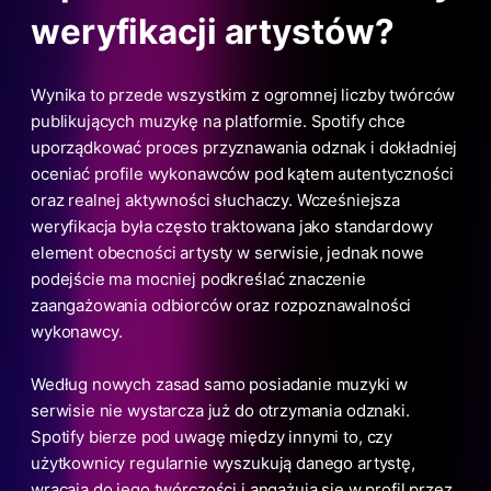
weryfikacji artystów?
Wynika to przede wszystkim z ogromnej liczby twórców
publikujących muzykę na platformie. Spotify chce
uporządkować proces przyznawania odznak i dokładniej
oceniać profile wykonawców pod kątem autentyczności
oraz realnej aktywności słuchaczy. Wcześniejsza
weryfikacja była często traktowana jako standardowy
element obecności artysty w serwisie, jednak nowe
podejście ma mocniej podkreślać znaczenie
zaangażowania odbiorców oraz rozpoznawalności
wykonawcy.
Według nowych zasad samo posiadanie muzyki w
serwisie nie wystarcza już do otrzymania odznaki.
Spotify bierze pod uwagę między innymi to, czy
użytkownicy regularnie wyszukują danego artystę,
wracają do jego twórczości i angażują się w profil przez