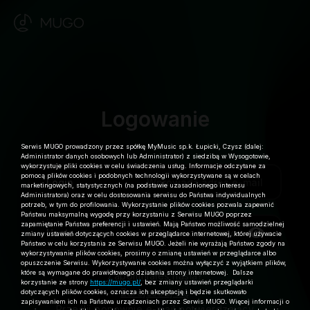
Logowanie
Serwis MUGO prowadzony przez spółkę MyMusic sp.k. Łupicki, Czysz (dalej:
Administrator danych osobowych lub Administrator) z siedzibą w Wysogotowie,
wykorzystuje pliki cookies w celu świadczenia usług. Informacje odczytane za
pomocą plików cookies i podobnych technologii wykorzystywane są w celach
Login
marketingowych, statystycznych (na podstawie uzasadnionego interesu
Administratora) oraz w celu dostosowania serwisu do Państwa indywidualnych
potrzeb, w tym do profilowania. Wykorzystanie plików cookies pozwala zapewnić
Państwu maksymalną wygodę przy korzystaniu z Serwisu MUGO poprzez
zapamiętanie Państwa preferencji i ustawień. Mają Państwo możliwość samodzielnej
Hasło
zmiany ustawień dotyczących cookies w przeglądarce internetowej, której używacie
Państwo w celu korzystania ze Serwisu MUGO. Jeżeli nie wyrażają Państwo zgody na
wykorzystywanie plików cookies, prosimy o zmianę ustawień w przeglądarce albo
opuszczenie Serwisu. Wykorzystywanie cookies można wyłączyć z wyjątkiem plików,
które są wymagane do prawidłowego działania strony internetowej. Dalsze
Zapomniałeś hasła?
korzystanie ze strony
https://mugo.pl/
, bez zmiany ustawień przeglądarki
Zarejestruj się
dotyczących plików cookies, oznacza ich akceptację i będzie skutkowało
zapisywaniem ich na Państwa urządzeniach przez Serwis MUGO. Więcej informacji o
Prześlij ponownie e-mail potwierdzający