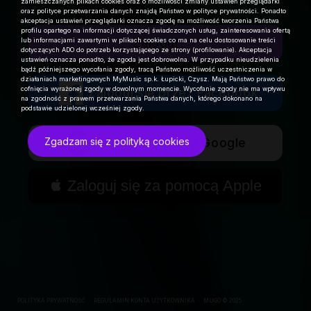
zamieszczanych plikach cookies oraz o możliwości zmiany ustawień przeglądarki
oraz polityce przetwarzania danych znajdą Państwo w polityce prywatności. Ponadto
akceptacja ustawień przeglądarki oznacza zgodę na możliwość tworzenia Państwa
profilu opartego na informacji dotyczącej świadczonych usług, zainteresowania ofertą
lub informacjami zawartymi w plikach cookies co ma na celu dostosowanie treści
Zaloguj
dotyczących ADO do potrzeb korzystającego ze strony (profilowanie). Akceptacja
ustawień oznacza ponadto, że zgoda jest dobrowolna. W przypadku nieudzielenia
bądź późniejszego wycofania zgody, tracą Państwo możliwość uczestniczenia w
działaniach marketingowych MyMusic sp.k. Łupicki, Czysz. Mają Państwo prawo do
cofnięcia wyrażonej zgody w dowolnym momencie. Wycofanie zgody nie ma wpływu
Zaloguj się przez Facebook
na zgodność z prawem przetwarzania Państwa danych, którego dokonano na
podstawie udzielonej wcześniej zgody.
Zgadzam się z polityką cookies
Zaloguj się przez Google

Zaloguj się za pomocą Apple
POLITYKA PRYWATNOŚĆ
∙
REGULAMIN KONTA UŻYTKOWNIKA
∙
MUGO © 2025