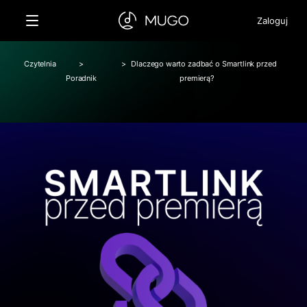
Zaloguj
Czytelnia
>
>
Dlaczego warto zadbać o Smartlink przed
Poradnik
premierą?