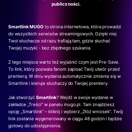
publiczności.
Smartlink MUGO
to strona internetowa, która prowadzi
do wszystkich serwisów streamingowych. Dzięki niej
Twoi słuchacze od razu trafiają tam, gdzie słuchać
Twojej muzyki - bez zbędnego szukania.
Z tego miejsca warto też wyjaśnić czym jest Pre-Save.
To link, który pozwala fanom zapisać Twój utwór przed
premierą. W dniu wydania automatycznie zmienia się w
Smartlink i kieruje słuchaczy do Twojej premiery.
Jak stworzyć
Smartlink
? Wejdź w swoje wydanie w
zakładce „Treści” w panelu mugo.pl. Tam znajdziesz
opcję „Smartlink” – kliknij i wybierz „Złóż wniosek”. Twój
link zostanie wygenerowany w ciągu 48 godzin i będzie
gotowy do udostępnienia.