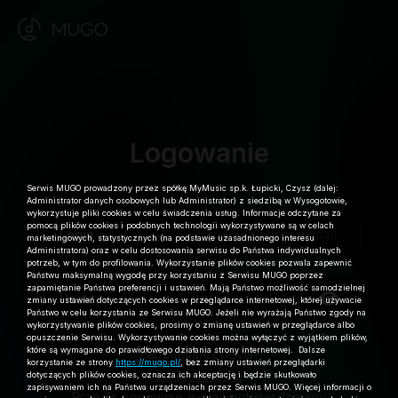
Logowanie
Serwis MUGO prowadzony przez spółkę MyMusic sp.k. Łupicki, Czysz (dalej:
Administrator danych osobowych lub Administrator) z siedzibą w Wysogotowie,
wykorzystuje pliki cookies w celu świadczenia usług. Informacje odczytane za
pomocą plików cookies i podobnych technologii wykorzystywane są w celach
Login
marketingowych, statystycznych (na podstawie uzasadnionego interesu
Administratora) oraz w celu dostosowania serwisu do Państwa indywidualnych
potrzeb, w tym do profilowania. Wykorzystanie plików cookies pozwala zapewnić
Państwu maksymalną wygodę przy korzystaniu z Serwisu MUGO poprzez
zapamiętanie Państwa preferencji i ustawień. Mają Państwo możliwość samodzielnej
Hasło
zmiany ustawień dotyczących cookies w przeglądarce internetowej, której używacie
Państwo w celu korzystania ze Serwisu MUGO. Jeżeli nie wyrażają Państwo zgody na
wykorzystywanie plików cookies, prosimy o zmianę ustawień w przeglądarce albo
opuszczenie Serwisu. Wykorzystywanie cookies można wyłączyć z wyjątkiem plików,
które są wymagane do prawidłowego działania strony internetowej. Dalsze
Zapomniałeś hasła?
korzystanie ze strony
https://mugo.pl/
, bez zmiany ustawień przeglądarki
Zarejestruj się
dotyczących plików cookies, oznacza ich akceptację i będzie skutkowało
zapisywaniem ich na Państwa urządzeniach przez Serwis MUGO. Więcej informacji o
Prześlij ponownie e-mail potwierdzający