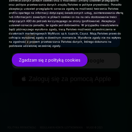
zamieszczanych plikach cookies oraz o możliwości zmiany ustawień przeglądarki
oraz polityce przetwarzania danych znajdą Państwo w polityce prywatności. Ponadto
akceptacja ustawień przeglądarki oznacza zgodę na możliwość tworzenia Państwa
profilu opartego na informacji dotyczącej świadczonych usług, zainteresowania ofertą
lub informacjami zawartymi w plikach cookies co ma na celu dostosowanie treści
Zaloguj
dotyczących ADO do potrzeb korzystającego ze strony (profilowanie). Akceptacja
ustawień oznacza ponadto, że zgoda jest dobrowolna. W przypadku nieudzielenia
bądź późniejszego wycofania zgody, tracą Państwo możliwość uczestniczenia w
działaniach marketingowych MyMusic sp.k. Łupicki, Czysz. Mają Państwo prawo do
cofnięcia wyrażonej zgody w dowolnym momencie. Wycofanie zgody nie ma wpływu
Zaloguj się przez Facebook
na zgodność z prawem przetwarzania Państwa danych, którego dokonano na
podstawie udzielonej wcześniej zgody.
Zgadzam się z polityką cookies
Zaloguj się przez Google

Zaloguj się za pomocą Apple
POLITYKA PRYWATNOŚĆ
∙
REGULAMIN KONTA UŻYTKOWNIKA
∙
MUGO © 2025